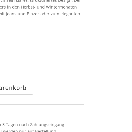
ch sein klares, strukturiertes Design. Der
ers in den Herbst- und Wintermonaten
 mit Jeans und Blazer oder zum eleganten
arenkorb
on 3 Tagen nach Zahlungseingang
el werden nur auf Bestellung