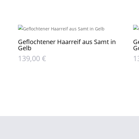
Geflochtener Haarreif aus Samt in
G
Gelb
G
139,00
€
1