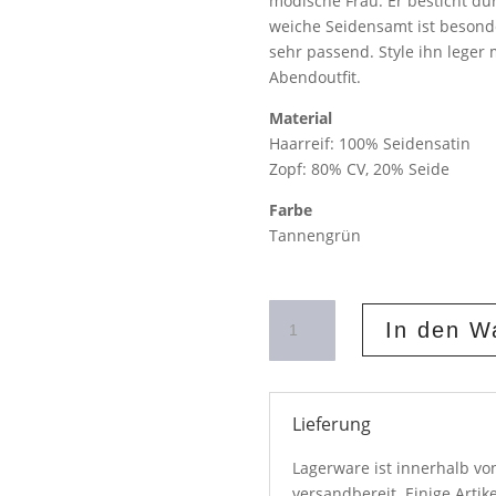
modische Frau. Er besticht dur
weiche Seidensamt ist besond
sehr passend. Style ihn leger
Abendoutfit.
Material
Haarreif: 100% Seidensatin
Zopf: 80% CV, 20% Seide
Farbe
Tannengrün
Geflochtener
In den W
Haarreif
aus
Samt
in
Lieferung
Tannengrün
Menge
Lagerware ist innerhalb v
versandbereit. Einige Artik