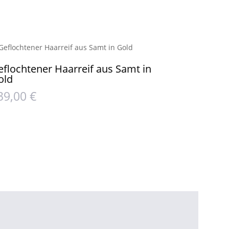
eflochtener Haarreif aus Samt in
old
39,00
€