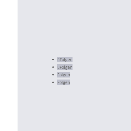
info@luisakoenemann.de
Folgen
Folgen
Folgen
Folgen
© 2020 Luisa Könemann