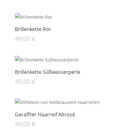
Brillenkette Rot
49,00
€
Brillenkette Süßwasserperle
49,00
€
Geraffter Haarreif Altrosé
49,00
€