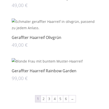
49,00
€
Geraffter Haarreif Olivgrün
49,00
€
Geraffter Haarreif Rainbow Garden
99,00
€
1
2
3
4
5
6
→