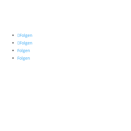
info@luisakoenemann.de
Folgen
Folgen
Folgen
Folgen
© 2020 Luisa Könemann
Home
Abendmode
Brautmode