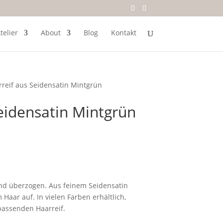
telier
About
Blog
Kontakt
rreif aus Seidensatin Mintgrün
eidensatin Mintgrün
and überzogen. Aus feinem Seidensatin
m Haar auf. In vielen Farben erhältlich,
passenden Haarreif.