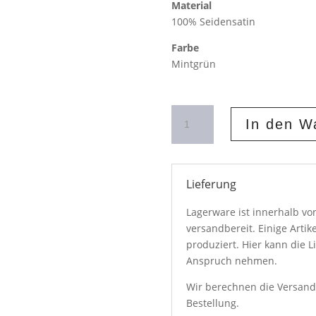
Material
100% Seidensatin
Farbe
Mintgrün
Haarreif
In den W
aus
Seidensatin
Mintgrün
Menge
Lieferung
Lagerware ist innerhalb v
versandbereit. Einige Artik
produziert. Hier kann die L
Anspruch nehmen.
Wir berechnen die Versand
Bestellung.