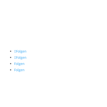
info@luisakoenemann.de
Folgen
Folgen
Folgen
Folgen
© 2020 Luisa Könemann