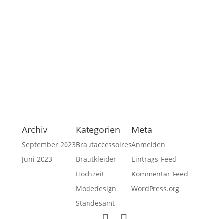
Impressum
Datenschutzerklärung
Privatsphäre-Einstellungen ändern
Historie der Privatsphäre-Einstellungen
Einwilligungen widerrufen
Archiv
Kategorien
Meta
September 2023
Brautaccessoires
Anmelden
Juni 2023
Brautkleider
Eintrags-Feed
Hochzeit
Kommentar-Feed
Modedesign
WordPress.org
Standesamt