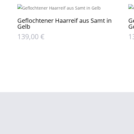
Geflochtener Haarreif aus Samt in
G
Gelb
G
139,00
€
1
Home
Sh