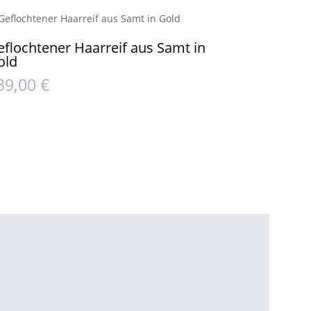
eflochtener Haarreif aus Samt in
old
39,00
€
op