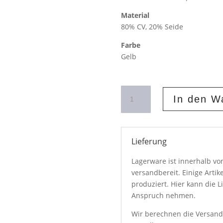
Material
80% CV, 20% Seide
Farbe
Gelb
Geraffter
In den W
Haarreif
Samt
Gelb
Menge
Lieferung
Lagerware ist innerhalb v
versandbereit. Einige Artik
produziert. Hier kann die L
Anspruch nehmen.
Wir berechnen die Versand