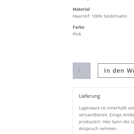
Material
Haarreif: 100% Seidensatin
Farbe
Pink
Haarreif
In den W
mit
Raffung
in
Pink
Lieferung
Menge
Lagerware ist innerhalb v
versandbereit. Einige Artik
produziert. Hier kann die L
Anspruch nehmen.