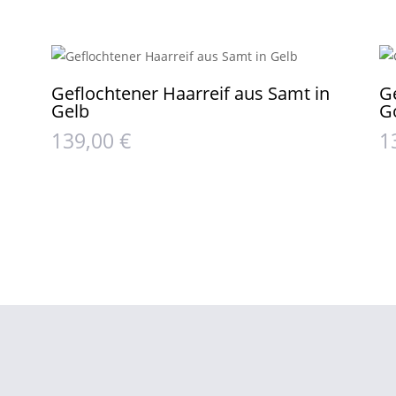
Geflochtener Haarreif aus Samt in
G
Gelb
G
139,00
€
1