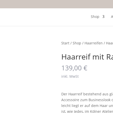
Shop
A
Start
/
Shop
/
Haarreifen
/ Haar
Haarreif mit R
139,00
€
inkl. MwSt
Der Haarreif bestehend aus g
Accessoire zum Businesslook
leicht liegt er auf dem Haar u
ist, wie Jedes, im Kölner Ateli