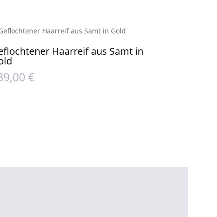
eflochtener Haarreif aus Samt in
old
39,00
€