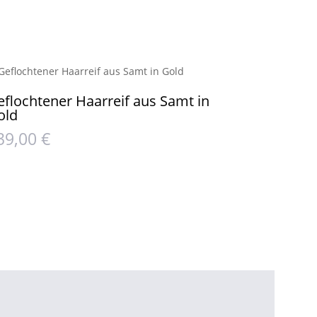
eflochtener Haarreif aus Samt in
old
39,00
€