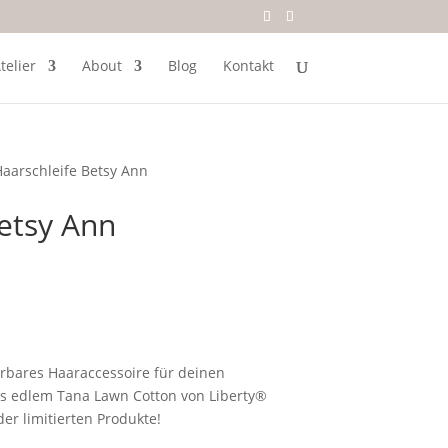
telier
About
Blog
Kontakt
Haarschleife Betsy Ann
etsy Ann
erbares Haaraccessoire für deinen
s edlem Tana Lawn Cotton von Liberty®
der limitierten Produkte!