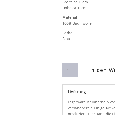
Breite ca 15cm
Höhe ca 16cm
Material
100% Baumwolle
Farbe
Blau
Haarschleife
In den W
Betsy
Ann
Menge
Lieferung
Lagerware ist innerhalb v
versandbereit. Einige Artik
produziert. Hier kann die L