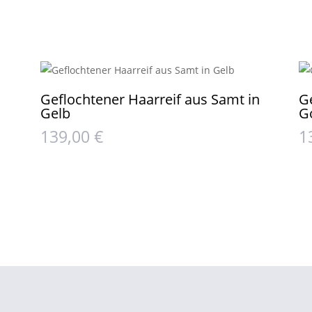
Geflochtener Haarreif aus Samt in
G
Gelb
G
139,00
€
1