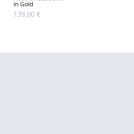
in Gold
139,00
€
info@luisakoenemann.de