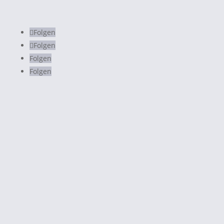
info@luisakoenemann.de
Folgen
Folgen
Folgen
Folgen
© 2020 Luisa Könemann
Home
Abendmode
Brautmode