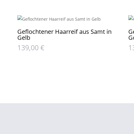
Geflochtener Haarreif aus Samt in
G
Gelb
G
139,00
€
1