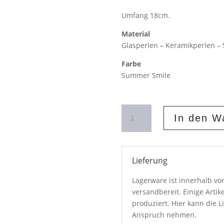
Umfang 18cm.
Material
Glasperlen – Keramikperlen –
Farbe
Summer Smile
Perlenarmband
In den W
Summer
Smile
Menge
Lieferung
Lagerware ist innerhalb v
versandbereit. Einige Artik
produziert. Hier kann die L
Anspruch nehmen.