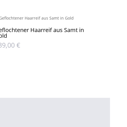
eflochtener Haarreif aus Samt in
old
39,00
€