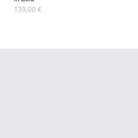
139,00
€
info@luisakoenemann.de