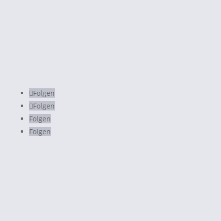
info@luisakoenemann.de
Folgen
Folgen
Folgen
Folgen
© 2020 Luisa Könemann