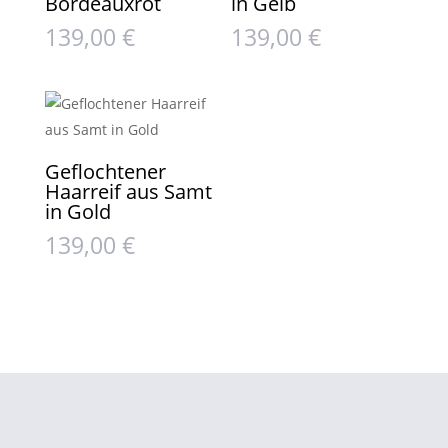
Bordeauxrot
in Gelb
139,00
€
139,00
€
Geflochtener
Haarreif aus Samt
in Gold
139,00
€