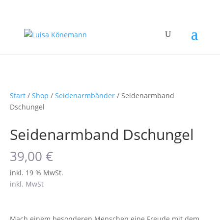
Start
/
Shop
/
Seidenarmbänder
/ Seidenarmband
Dschungel
Seidenarmband Dschungel
39,00
€
inkl. 19 % MwSt.
inkl. MwSt
Mach einem besonderen Menschen eine Freude mit dem