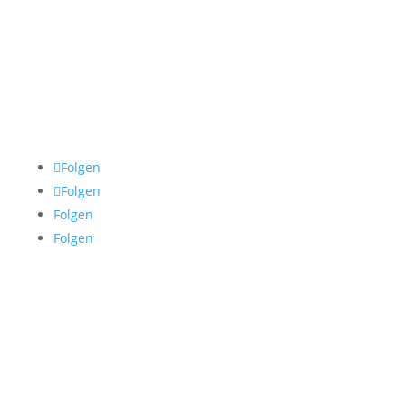
info@luisakoenemann.de
Folgen
Folgen
Folgen
Folgen
© 2020 Luisa Könemann
Home