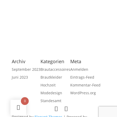
Datenschutzerklärung
Privatsphäre-Einstellungen ändern
Historie der Privatsphäre-Einstellungen
Einwilligungen widerrufen
Archiv
Kategorien
Meta
September 2023
Brautaccessoires
Anmelden
Juni 2023
Brautkleider
Eintrags-Feed
Hochzeit
Kommentar-Feed
Modedesign
WordPress.org
Standesamt
0
Designed by
Elegant Themes
| Powered by