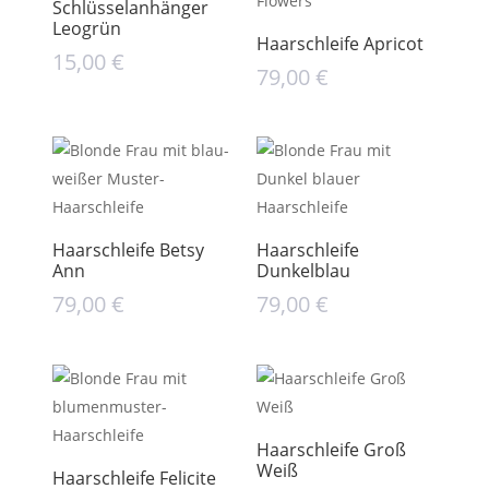
Schlüsselanhänger
Leogrün
Haarschleife Apricot
15,00
€
79,00
€
Haarschleife Betsy
Haarschleife
Ann
Dunkelblau
79,00
€
79,00
€
Haarschleife Groß
Weiß
Haarschleife Felicite