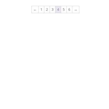
←
1
2
3
4
5
6
→
info@luisakoenemann.de