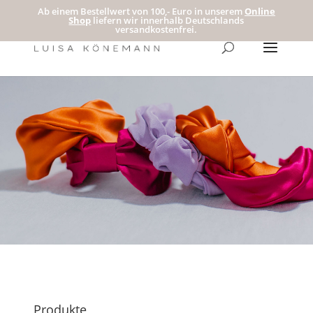
Ab einem Bestellwert von 100,- Euro in unserem
Online
Shop
liefern wir innerhalb Deutschlands
versandkostenfrei.
Produkte