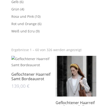
Gelb
(6)
Grün
(4)
Rosa und Pink
(10)
Rot und Orange
(6)
Weiß und Ecru
(9)
Ergebnisse 1 – 60 von 326 werden angezeigt
Geflochtener Haarreif
Samt Bordeauxrot
139,00
€
Geflochtener Haarreif