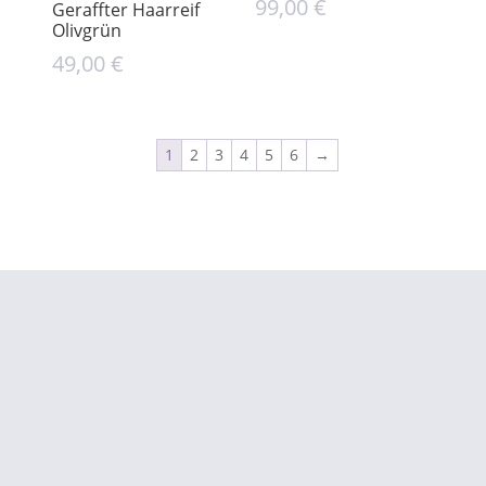
99,00
€
Geraffter Haarreif
Olivgrün
49,00
€
1
2
3
4
5
6
→